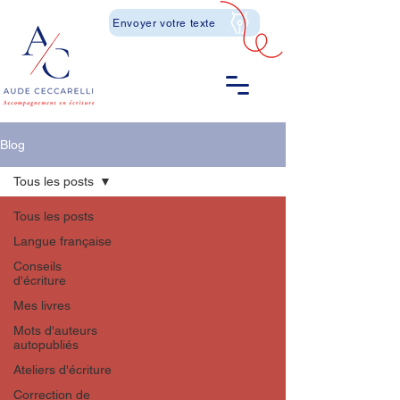
Envoyer votre texte
Blog
Tous les posts
Tous les posts
Langue française
Conseils
d'écriture
Mes livres
Mots d'auteurs
autopubliés
Ateliers d'écriture
Correction de