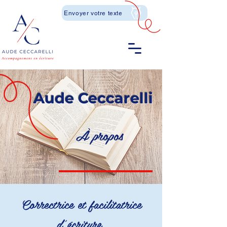
Envoyer votre texte
Aude Ceccarelli
À propos
Correctrice et facilitatrice
d'écriture