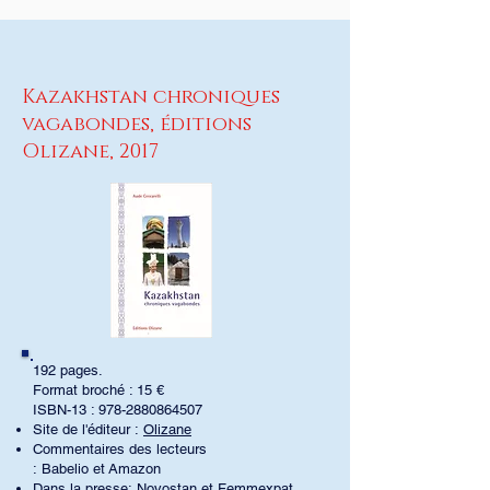
Kazakhstan chroniques
vagabondes, éditions
Olizane, 2017
192 pages.
Format broché : 15 €
ISBN-13 :
978-2880864507
Site de l'éditeur :
Olizane
​Commentaires des lecteurs
:
Babelio
et
Amazon
Dans la presse:
Novostan
et
Femmexpat