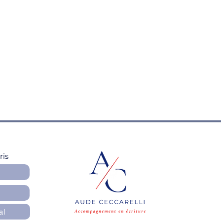
ris
al