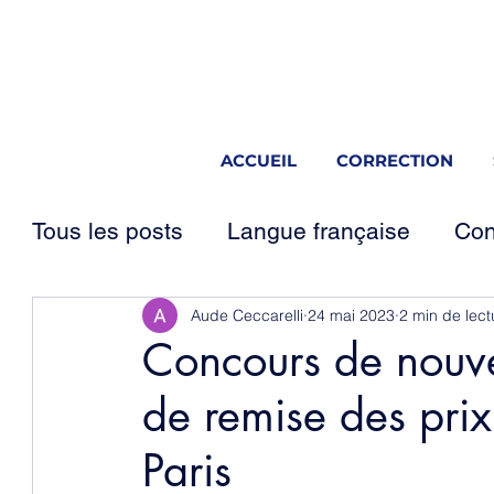
ACCUEIL
CORRECTION
Tous les posts
Langue française
Con
Mots d'auteurs autopubliés
Aude Ceccarelli
24 mai 2023
2 min de lect
Ateliers 
Concours de nouve
de remise des prix
Paris