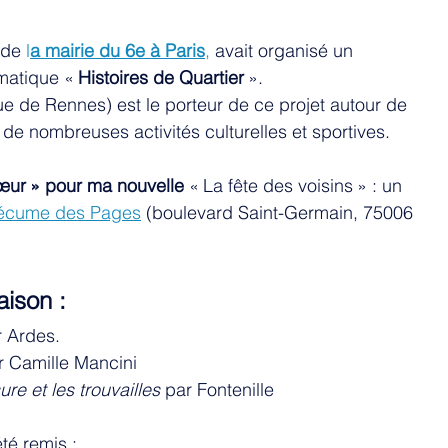
 de 
l
a mairie du 6e à Paris
,
 avait organisé un 
matique « 
Histoires de Quartier
 ». 
rue de Rennes) est le porteur de ce projet autour de 
de nombreuses activités culturelles et sportives. 
cœur » pour ma nouvelle
 « La fête des voisins » : un 
 L’écume des Pages
(boulevard Saint-Germain, 75006 
aison : 
r Ardes.
r Camille Mancini 
re et les trouvailles
 par Fontenille 
é remis : 