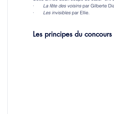
·      
 La fête des voisins 
par Gilberte Di
·      
 Les invisibles
 par Ellie. 
Les principes du concours