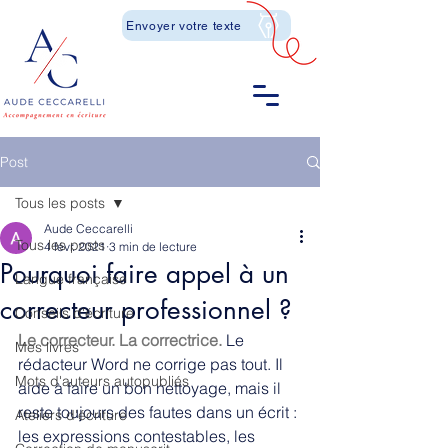
Envoyer votre texte
Post
Tous les posts
Aude Ceccarelli
Tous les posts
4 févr. 2021
3 min de lecture
Pourquoi faire appel à un
Langue française
correcteur professionnel ?
Conseils d'écriture
Le correcteur. La correctrice. 
Le 
Mes livres
rédacteur Word ne corrige pas tout. Il 
Mots d'auteurs autopubliés
aide à faire un bon nettoyage, mais il 
reste toujours des fautes dans un écrit : 
Ateliers d'écriture
les expressions contestables, les 